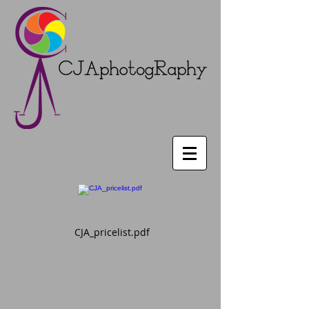
CJA_pricelist.pdf